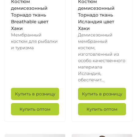
Костюм
Костюм
демисезонный
демисезонный
Торнадо ткань
Торнадо ткань
Breathable цвет
Исландия цвет
Хаки
Хаки
Мембранный
Демисезонный
костюм для рыбалки
мембранный
и туризма
костюм,
изготовленный из
особо качественного
материала
Исландия,
обеспечит...
Купить в розницу
Купить в розницу
Купить оптом
Купить оптом