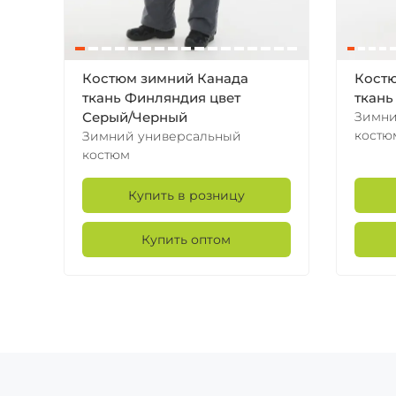
Костюм зимний Канада
Костю
ткань Финляндия цвет
ткань
Зимни
Серый/Черный
костю
Зимний универсальный
костюм
Купить в розницу
Купить оптом