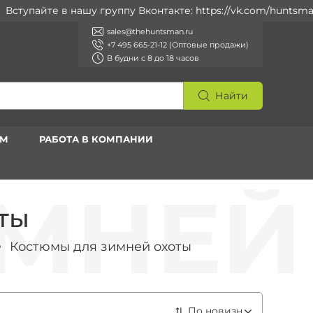
йте в нашу группу Вконтакте: https://vk.com/huntsman_ru
sales@thehuntsman.ru
+7 495 665-21-12 (Оптовые продажи)
В будни с 8 до 18 часов
Найти
АМ
РАБОТА В КОМПАНИИ
ты
Костюмы для зимней охоты