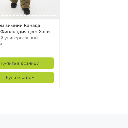
м зимний Канада
 Финляндия цвет Хаки
й универсальный
м
Купить в розницу
Купить оптом