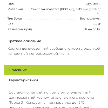
Пол
Мужской
Материал
Смесовая (палатка (100% х/б), cat's eye (100% п/
э))
Тип брюк
Без подтяжек
Вес
2.3 кг
Размерный ряд
От 44 до 62
Краткое описание
Костюм демисезонный свободного кроя с отделкой
из прочной непромокаемой ткани
Описание
Характеристики
Достаточно лёгкий, но при этом очень тёплый
демисезонный костюм, аналог летнего костюма
"Горка-3". Комфортная температура до -5°C,
предназначен для ведения активных действий.