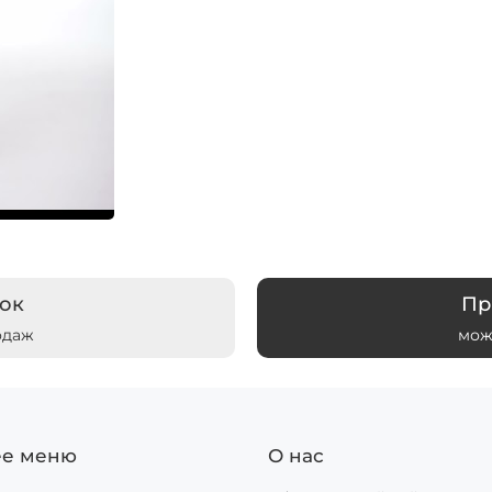
ок
Пр
одаж
мож
ее меню
О нас