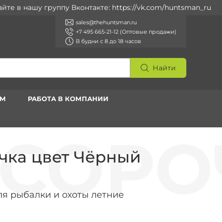
в нашу группу Вконтакте: https://vk.com/huntsman_ru
sales@thehuntsman.ru
+7 495 665-21-12 (Оптовые продажи)
В будни с 8 до 18 часов
Найти
АМ
РАБОТА В КОМПАНИИ
чка цвет Чёрный
я рыбалки и охоты летние