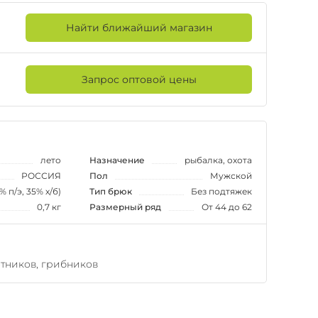
Найти ближайший магазин
Запрос оптовой цены
лето
Назначение
рыбалка, охота
РОССИЯ
Пол
Мужской
% п/э, 35% х/б)
Тип брюк
Без подтяжек
0,7 кг
Размерный ряд
От 44 до 62
тников, грибников