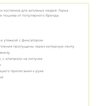
ых костюмов для активных людей. Горка
 и пошива от популярного бренда.
и утяжкой с фиксатором
епления пропущены через киперную ленту
 внизу
, с клапаном на липучке
и
чшего прилегания к руке
ой