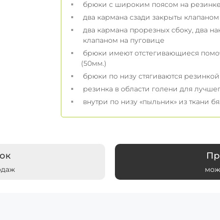
брюки с широким поясом на резинке
два кармана сзади закрыты клапаном
два кармана прорезных сбоку, два на
клапаном на пуговице
брюки имеют отстегивающиеся помо
(50
брюки по низу стягиваются резинкой
резинка в области голени для лучше
внутри по низу «пыльник» из ткани бяз
ок
Пр
одаж
мож