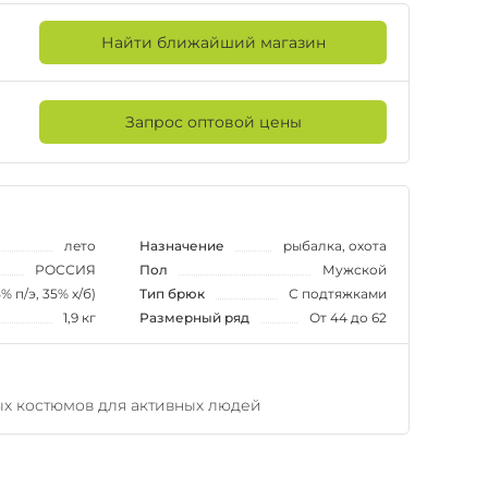
Найти ближайший магазин
Запрос оптовой цены
лето
Назначение
рыбалка, охота
РОССИЯ
Пол
Мужской
% п/э, 35% х/б)
Тип брюк
С подтяжками
1,9 кг
Размерный ряд
От 44 до 62
ых костюмов для активных людей