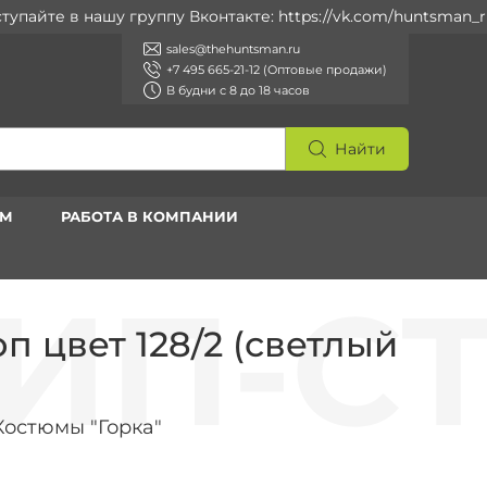
йте в нашу группу Вконтакте: https://vk.com/huntsman_ru
sales@thehuntsman.ru
+7 495 665-21-12 (Оптовые продажи)
В будни с 8 до 18 часов
Найти
АМ
РАБОТА В КОМПАНИИ
п цвет 128/2 (светлый
Костюмы "Горка"