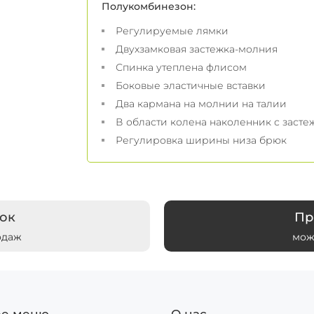
Полукомбинезон:
Регулируемые лямки
Двухзамковая застежка-молния
Спинка утеплена флисом
Боковые эластичные вставки
Два кармана на молнии на талии
В области колена наколенник с застеж
Регулировка ширины низа брюк
ок
Пр
одаж
мож