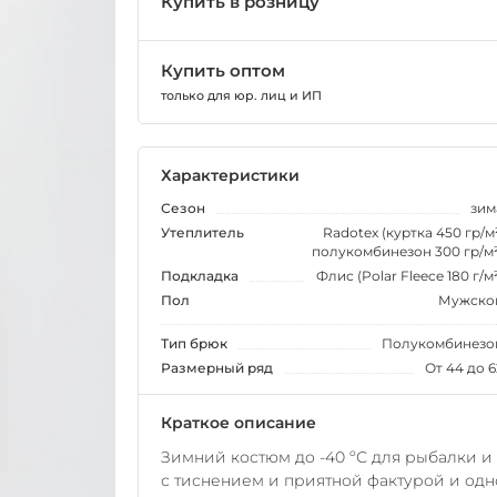
Купить в розницу
Купить оптом
только для юр. лиц и ИП
Характеристики
Сезон
зим
Утеплитель
Radotex (куртка 450 гр/м²
полукомбинезон 300 гр/м²
Подкладка
Флис (Polar Fleece 180 г/м²
Пол
Мужско
Тип брюк
Полукомбинезо
Размерный ряд
От 44 до 6
Краткое описание
Зимний костюм до -40 ºС для рыбалки и
с тиснением и приятной фактурой и одно