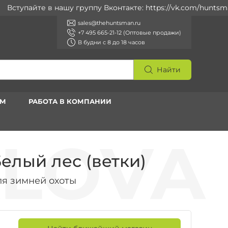
тупайте в нашу группу Вконтакте: https://vk.com/huntsman_r
sales@thehuntsman.ru
+7 495 665-21-12 (Оптовые продажи)
В будни с 8 до 18 часов
Найти
АМ
РАБОТА В КОМПАНИИ
елый лес (ветки)
я зимней охоты