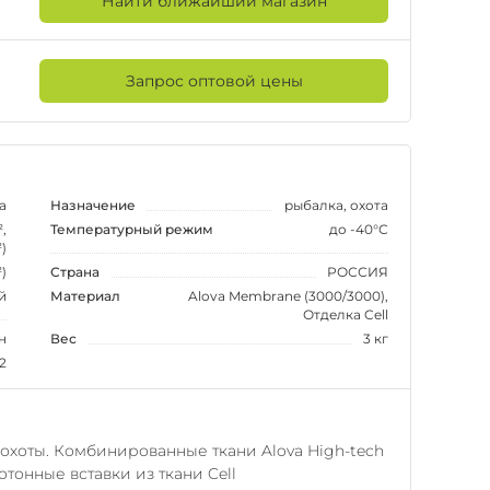
Найти ближайший магазин
Запрос оптовой цены
а
Назначение
рыбалка, охота
,
Температурный режим
до -40°С
)
)
Страна
РОССИЯ
й
Материал
Alova Membrane (3000/3000),
Отделка Cell
н
Вес
3 кг
2
 охоты. Комбинированные ткани Alova High-tech
тонные вставки из ткани Cell