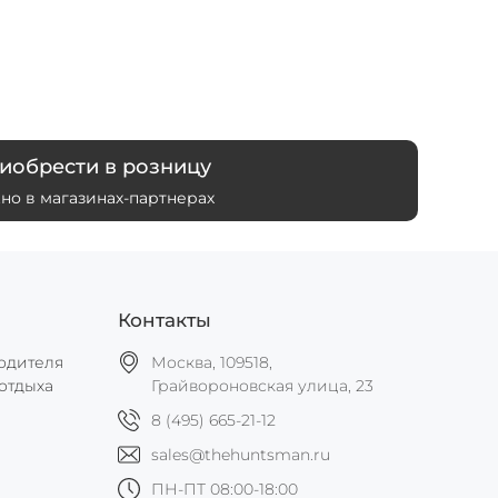
иобрести в розницу
но в магазинах-партнерах
Контакты
одителя
Москва, 109518,
отдыха
Грайвороновская улица, 23
8 (495) 665-21-12
sales@thehuntsman.ru
ПН-ПТ 08:00-18:00