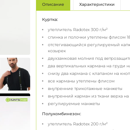
Описание
Характеристики
Куртка:
утеплитель Radotex 300 г/м²
спинка и полочки утеплены флисом 18
отстегивающийся регулируемый капю
козырек
двухзамковая молния под ветрозащит
два вертикальных кармана на груди н
снизу два кармана с клапаном на кноп
все карманы утеплены флисом
внутренние трикотажные манжеты
внутренний карман из ткани верха н
регулируемые манжеты
Полукомбинезон:
утеплитель Radotex 200 г/м²