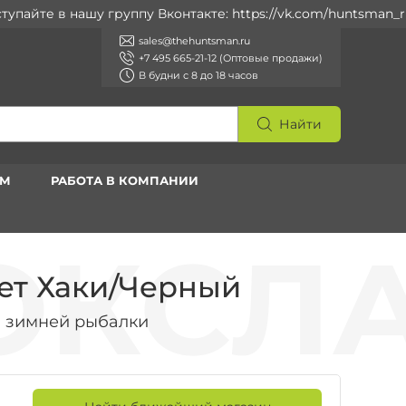
е в нашу группу Вконтакте: https://vk.com/huntsman_ru
sales@thehuntsman.ru
+7 495 665-21-12 (Оптовые продажи)
В будни с 8 до 18 часов
Найти
АМ
РАБОТА В КОМПАНИИ
ет Хаки/Черный
 зимней рыбалки