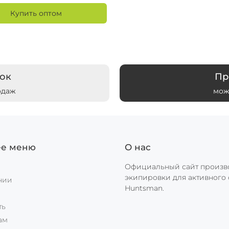
Купить оптом
ок
Пр
одаж
мож
ее меню
О нас
Официальный сайт произв
экипировки для активного 
нии
Huntsman.
ы
ть
ам