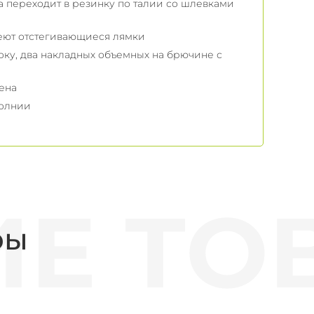
 переходит в резинку по талии со шлевками
меют отстегивающиеся лямки
оку, два накладных объемных на брючине с
ена
молнии
ры