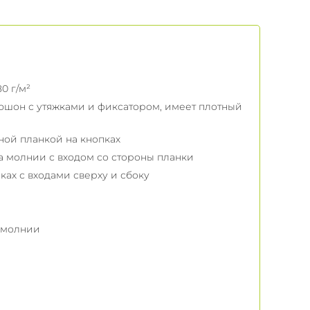
0 г/м²
шон с утяжками и фиксатором, имеет плотный
ной планкой на кнопках
а молнии с входом со стороны планки
ках с входами сверху и сбоку
а молнии