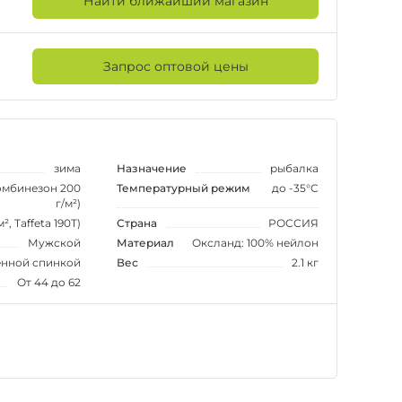
Найти ближайший магазин
Запрос оптовой цены
зима
Назначение
рыбалка
комбинезон 200
Температурный режим
до -35°С
г/м²)
², Taffeta 190T)
Страна
РОССИЯ
Мужской
Материал
Оксланд: 100% нейлон
енной спинкой
Вес
2.1 кг
От 44 до 62