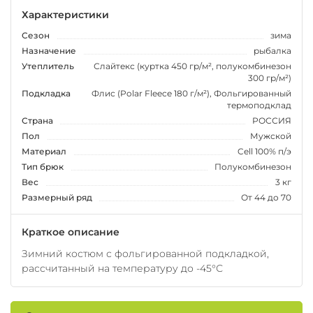
Характеристики
Сезон
зима
Назначение
рыбалка
Утеплитель
Слайтекс (куртка 450 гр/м², полукомбинезон
300 гр/м²)
Подкладка
Флис (Polar Fleece 180 г/м²), Фольгированный
термоподклад
Страна
РОССИЯ
Пол
Мужской
Материал
Cell 100% п/э
Тип брюк
Полукомбинезон
Вес
3 кг
Размерный ряд
От 44 до 70
Краткое описание
Зимний костюм с фольгированной подкладкой,
рассчитанный на температуру до -45°С