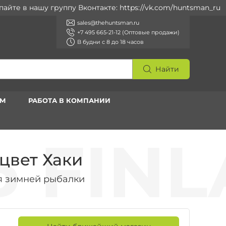
в нашу группу Вконтакте: https://vk.com/huntsman_ru
sales@thehuntsman.ru
+7 495 665-21-12 (Оптовые продажи)
В будни с 8 до 18 часов
Найти
АМ
РАБОТА В КОМПАНИИ
 цвет Хаки
я зимней рыбалки