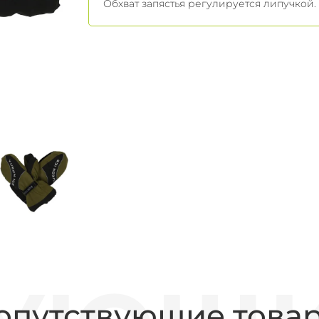
Обхват запястья регулируется липучкой.
опутствующие това