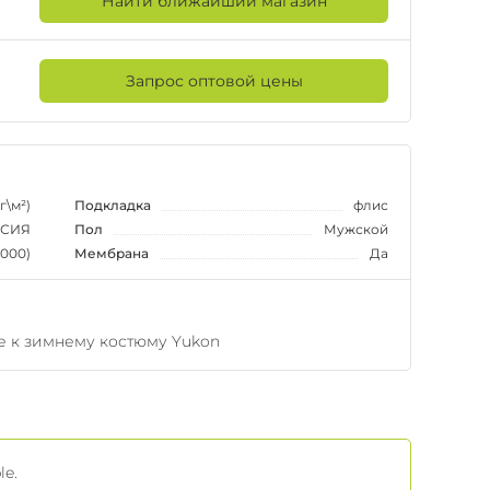
Найти ближайший магазин
Запрос оптовой цены
г\м²)
Подкладка
флис
СИЯ
Пол
Мужской
0000)
Мембрана
Да
 к зимнему костюму Yukon
le.