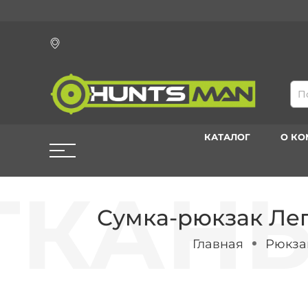
КАТАЛОГ
О К
Сумка-рюкзак Лег
Главная
Рюкза