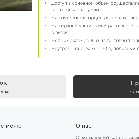
Доступ в основной объём осуществля
верхней части сумки.
На внутренних торцевых стенках рас
На верхней части сумки расположены 
рюкзак.
Непромокаемое дно из тентовой ткани 
Внутренний объём — 70 л, полезный о
ок
Пр
одаж
мож
ее меню
О нас
Официальный сайт произв