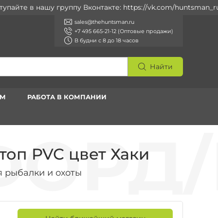
йте в нашу группу Вконтакте: https://vk.com/huntsman_ru
sales@thehuntsman.ru
+7 495 665-21-12 (Оптовые продажи)
В будни с 8 до 18 часов
Найти
АМ
РАБОТА В КОМПАНИИ
топ PVC цвет Хаки
 рыбалки и охоты