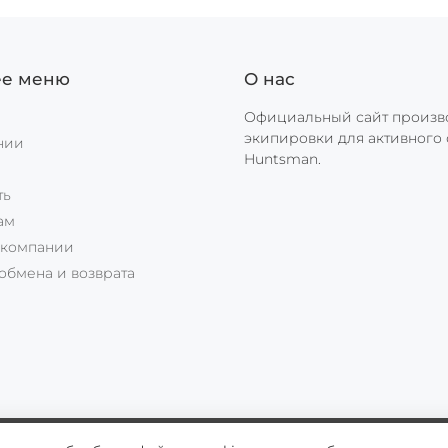
ее меню
О нас
Официальный сайт произв
экипировки для активного 
нии
Huntsman.
ы
ть
ам
 компании
обмена и возврата