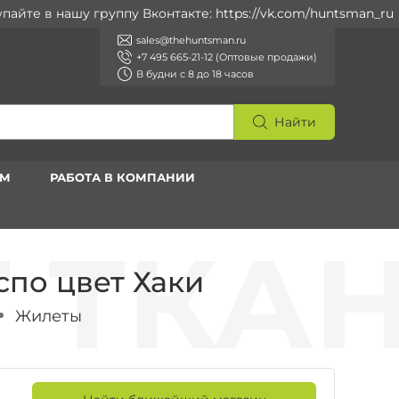
те в нашу группу Вконтакте: https://vk.com/huntsman_ru
sales@thehuntsman.ru
+7 495 665-21-12 (Оптовые продажи)
В будни с 8 до 18 часов
Найти
АМ
РАБОТА В КОМПАНИИ
по цвет Хаки
Жилеты