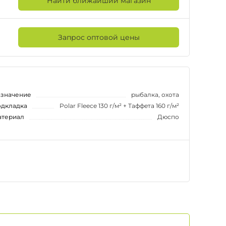
Найти ближайший магазин
Запрос оптовой цены
значение
рыбалка, охота
дкладка
Polar Fleece 130 г/м² + Таффета 160 г/м²
териал
Дюспо