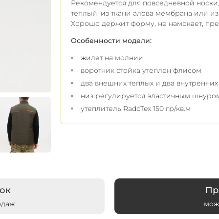
Рекомендуется для повседневной носки,
теплый, из ткани алова мембрана или и
Хорошо держит форму, не намокает, прек
Особенности модели:
жилет на молнии
воротник стойка утеплен флисом
два внешних теплых и два внутренни
низ регулируется эластичным шнуро
утеплитель RadoTex 150 гр/кв.м
ок
Пр
одаж
мож